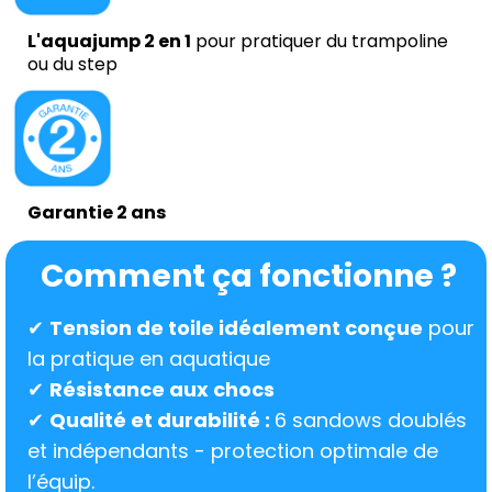
L'aquajump 2 en 1
pour pratiquer du trampoline
ou du step
Garantie 2 ans
Comment ça fonctionne ?
✔
Tension de toile idéalement conçue
pour
la pratique en aquatique
✔
Résistance aux chocs
✔
Qualité et durabilité :
6 sandows doublés
et indépendants - protection optimale de
l’équip.